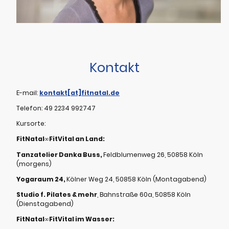
Kontakt
E-mail:
kontakt[at]fitnatal.de
Telefon: 49 2234 992747
Kursorte:
FitNatal
∞
FitVital an Land:
Tanzatelier Danka Buss,
Feldblumenweg 26, 50858 Köln
(morgens)
Yogaraum 24,
Kölner Weg 24, 50858 Köln (Montagabend)
Studio f. Pilates & mehr
, Bahnstraße 60a, 50858 Köln
(Dienstagabend)
FitNatal
∞
FitVital im Wasser: